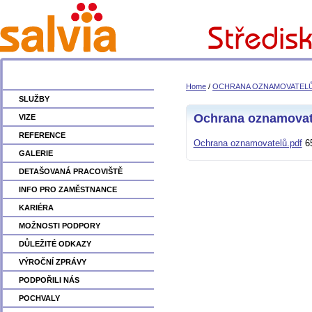
Home
/
OCHRANA OZNAMOVATEL
SLUŽBY
Ochrana oznamovat
VIZE
REFERENCE
Ochrana oznamovatelů.pdf
65
GALERIE
DETAŠOVANÁ PRACOVIŠTĚ
INFO PRO ZAMĚSTNANCE
KARIÉRA
MOŽNOSTI PODPORY
DŮLEŽITÉ ODKAZY
VÝROČNÍ ZPRÁVY
PODPOŘILI NÁS
POCHVALY