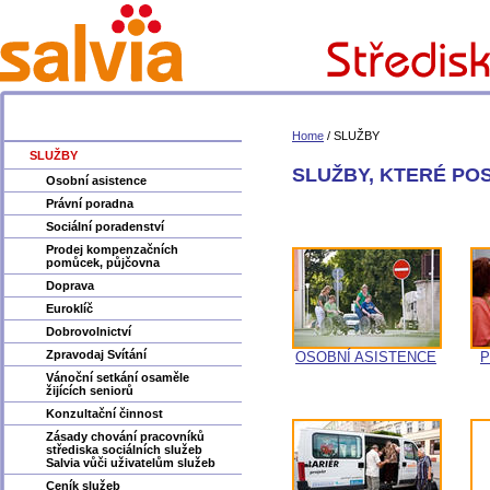
Home
/
SLUŽBY
SLUŽBY
SLUŽBY, KTERÉ PO
Osobní asistence
Právní poradna
Sociální poradenství
Prodej kompenzačních
pomůcek, půjčovna
Doprava
Euroklíč
Dobrovolnictví
Zpravodaj Svítání
OSOBNÍ ASISTENCE
P
Vánoční setkání osaměle
žijících seniorů
Konzultační činnost
Zásady chování pracovníků
střediska sociálních služeb
Salvia vůči uživatelům služeb
Ceník služeb