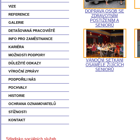
VIZE
DOPRAVA OSOB SE
REFERENCE
ZDRAVOTNÍM
POSTIŽENÍM A
GALERIE
SENIORŮ
DETAŠOVANÁ PRACOVIŠTĚ
INFO PRO ZAMĚSTNANCE
KARIÉRA
MOŽNOSTI PODPORY
VÁNOČNÍ SETKÁNÍ
DŮLEŽITÉ ODKAZY
OSAMĚLE ŽIJÍCÍCH
SENIORŮ
VÝROČNÍ ZPRÁVY
PODPOŘILI NÁS
POCHVALY
HISTORIE
OCHRANA OZNAMOVATELŮ
STÍŽNOSTI
KONTAKT
Středisko sociálních služeb