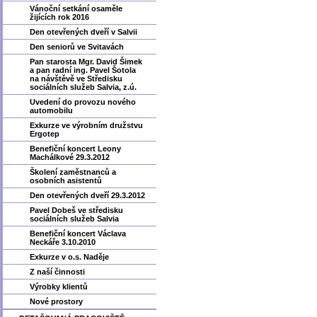
Vánoční setkání osaměle
žijících rok 2016
Den otevřených dveří v Salvii
Den seniorů ve Svitavách
Pan starosta Mgr. David Šimek
a pan radní ing. Pavel Šotola
na návštěvě ve Středisku
sociálních služeb Salvia, z.ú.
Uvedení do provozu nového
automobilu
Exkurze ve výrobním družstvu
Ergotep
Benefiční koncert Leony
Machálkové 29.3.2012
Školení zaměstnanců a
osobních asistentů
Den otevřených dveří 29.3.2012
Pavel Dobeš ve středisku
sociálních služeb Salvia
Benefiční koncert Václava
Neckáře 3.10.2010
Exkurze v o.s. Naděje
Z naší činnosti
Výrobky klientů
Nové prostory