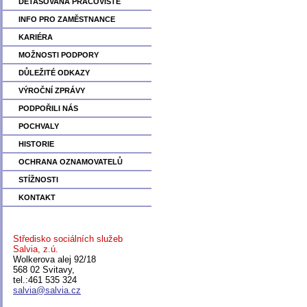
DETAŠOVANÁ PRACOVIŠTĚ
INFO PRO ZAMĚSTNANCE
KARIÉRA
MOŽNOSTI PODPORY
DŮLEŽITÉ ODKAZY
VÝROČNÍ ZPRÁVY
PODPOŘILI NÁS
POCHVALY
HISTORIE
OCHRANA OZNAMOVATELŮ
STÍŽNOSTI
KONTAKT
Středisko sociálních služeb
Salvia, z.ú.
Wolkerova alej 92/18
568 02 Svitavy,
tel.:461 535 324
salvia@salvia.cz