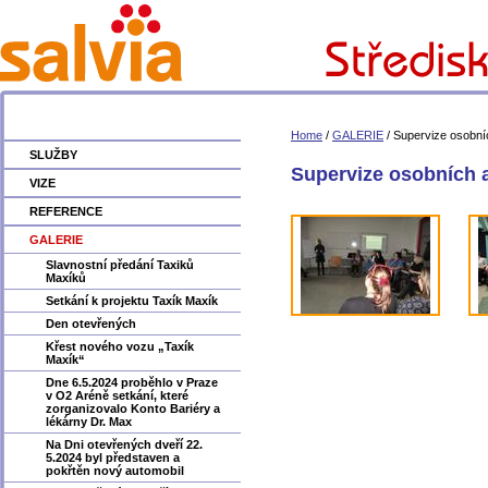
Home
/
GALERIE
/
Supervize osobní
SLUŽBY
Supervize osobních a
VIZE
REFERENCE
GALERIE
Slavnostní předání Taxiků
Maxíků
Setkání k projektu Taxík Maxík
Den otevřených
Křest nového vozu „Taxík
Maxík“
Dne 6.5.2024 proběhlo v Praze
v O2 Aréně setkání, které
zorganizovalo Konto Bariéry a
lékárny Dr. Max
Na Dni otevřených dveří 22.
5.2024 byl představen a
pokřtěn nový automobil