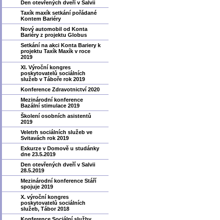
Den otevřených dveří v Salvii
Taxík maxík setkání pořádané
Kontem Bariéry
Nový automobil od Konta
Bariéry z projektu Globus
Setkání na akci Konta Bariery k
projektu Taxík Maxík v roce
2019
XI. Výroční kongres
poskytovatelů sociálních
služeb v Táboře rok 2019
Konference Zdravotnictví 2020
Mezinárodní konference
Bazální stimulace 2019
Školení osobních asistentů
2019
Veletrh sociálních služeb ve
Svitavách rok 2019
Exkurze v Domově u studánky
dne 23.5.2019
Den otevřených dveří v Salvii
28.5.2019
Mezinárodní konference Stáří
spojuje 2019
X. výroční kongres
poskytovatelů sociálních
služeb, Tábor 2018
Konference Sociální služby,